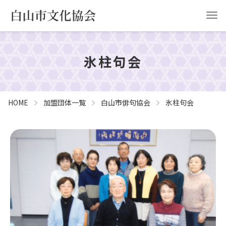
氷柱句会
HOME
白山市文化協会について
事業計画
協会申請
HOME
加盟団体一覧
白山市俳句協会
氷柱句会
お問い合わせ
YouTube