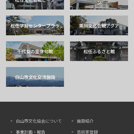
ン
松任学習センタープララ
美川文化会館アクア
千代女の里俳句館
松任ふるさと館
白山市文化交流施設
白山市文化協会について
施設紹介
事業計画・報告
芸術家登録