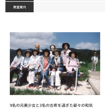
教室案内
9名の元美少女と3名の古希を過ぎた爺々の和気