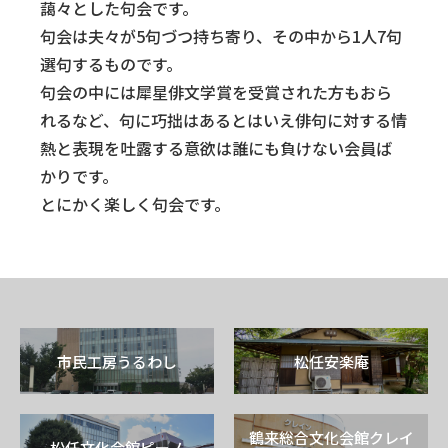
藹々とした句会です。
句会は夫々が5句づつ持ち寄り、その中から1人7句
選句するものです。
句会の中には犀星俳文学賞を受賞された方もおら
れるなど、句に巧拙はあるとはいえ俳句に対する情
熱と表現を吐露する意欲は誰にも負けない会員ば
かりです。
とにかく楽しく句会です。
市民工房うるわし
松任安楽庵
鶴来総合文化会館クレイ
松任文化会館ピーノ