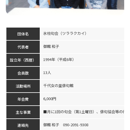
氷柱句会（ツララクカイ）
団体名
御館 和子
代表者
1994年（平成6年）
設立年（西暦）
13人
会員数
千代女の里俳句館
活動場所
6,000円
年会費
■月に1回の句会（第1土曜日）、俳句協会等の行
主な事業
御館 和子 090-2091-9308
連絡先