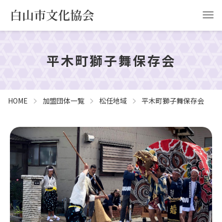
平木町獅子舞保存会
HOME
白山市文化協会について
事業計画
協会申請
HOME
加盟団体一覧
松任地域
平木町獅子舞保存会
お問い合わせ
YouTube