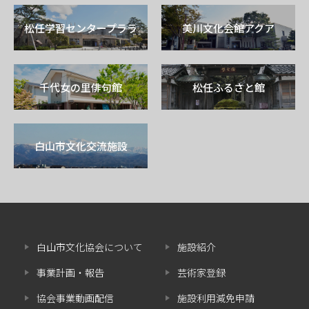
松任学習センタープララ
美川文化会館アクア
千代女の里俳句館
松任ふるさと館
白山市文化交流施設
白山市文化協会について
施設紹介
事業計画・報告
芸術家登録
協会事業動画配信
施設利用減免申請