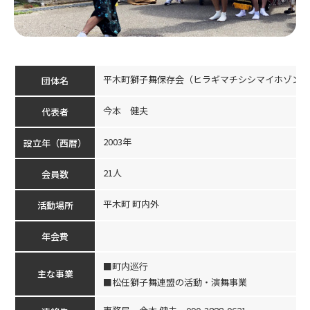
平木町獅子舞保存会（ヒラギマチシシマイホゾンカ
団体名
今本 健夫
代表者
2003年
設立年（西暦）
21人
会員数
平木町 町内外
活動場所
年会費
■町内巡行
主な事業
■松任獅子舞連盟の活動・演舞事業