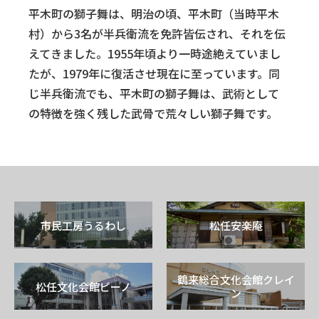
平木町の獅子舞は、明治の頃、平木町（当時平木
村）から3名が半兵衛流を免許皆伝され、それを伝
えてきました。1955年頃より一時途絶えていまし
たが、1979年に復活させ現在に至っています。同
じ半兵衛流でも、平木町の獅子舞は、武術として
の特徴を強く残した武骨で荒々しい獅子舞です。
市民工房うるわし
松任安楽庵
鶴来総合文化会館クレイ
松任文化会館ピーノ
ン