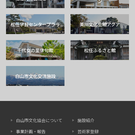
ン
松任学習センタープララ
美川文化会館アクア
千代女の里俳句館
松任ふるさと館
白山市文化交流施設
白山市文化協会について
施設紹介
事業計画・報告
芸術家登録