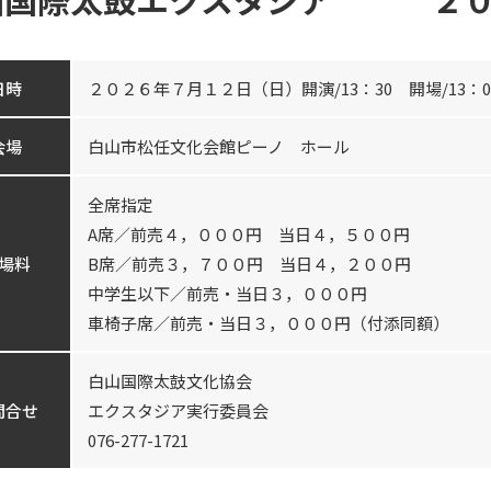
日時
２０２６年７月１２日（日）開演/13：30 開場/13：0
会場
白山市松任文化会館ピーノ ホール
全席指定
A席／前売４，０００円 当日４，５００円
場料
B席／前売３，７００円 当日４，２００円
中学生以下／前売・当日３，０００円
車椅子席／前売・当日３，０００円（付添同額）
白山国際太鼓文化協会
問合せ
エクスタジア実行委員会
076-277-1721