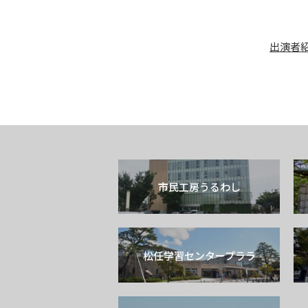
出演者
市民工房うるわし
松任学習センタープララ