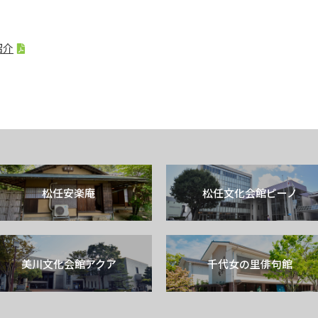
紹介
松任安楽庵
松任文化会館ピーノ
美川文化会館アクア
千代女の里俳句館