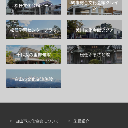
鶴来総合文化会館クレイ
松任文化会館ピーノ
ン
松任学習センタープララ
美川文化会館アクア
千代女の里俳句館
松任ふるさと館
白山市文化交流施設
白山市文化協会について
施設紹介