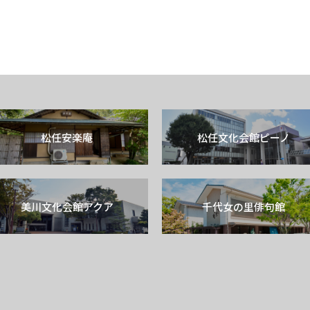
松任安楽庵
松任文化会館ピーノ
美川文化会館アクア
千代女の里俳句館