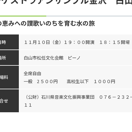
の恵みへの讃歌いのちを育む水の旅
日時
１１月１０日（金）１９：００開演 １８：１５開場
場所
白山市松任文化会館 ピーノ
全席自由
場料
一般 2 ５００円 高校生以下 １０００円
（公財）石川県音楽文化振興事業団 ０７６－２３２
合せ
１１