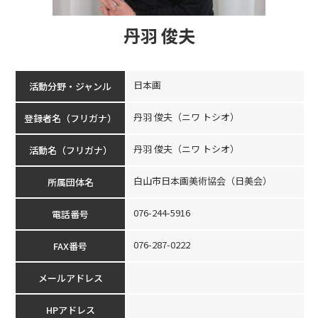
丹羽 俊夫
日本画
活動分野・ジャンル
丹羽 俊夫（ニワ トシオ）
登録者名（フリガナ）
丹羽 俊夫（ニワ トシオ）
活動名（フリガナ）
白山市日本画美術協会（日美会）
所属団体名
076-244-5916
電話番号
076-287-0222
FAX番号
メールアドレス
HPアドレス