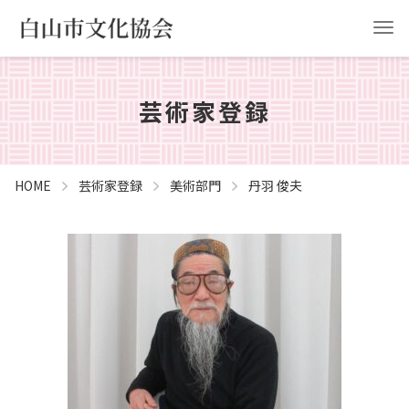
芸術家登録
HOME
白山市文化協会について
事業計画
協会申請
HOME
芸術家登録
美術部門
丹羽 俊夫
お問い合わせ
YouTube