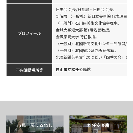
日美会 会長/日創展・日創会 会長。
新院展 （一般社）新日本美術院 代表理事・
（一般財）石川県美術文化協会理事。
金城大学短大部 第1号名誉教授。
プロフィール
金沢学院大学 特任教授。
（一般財）北國新聞文化センター評議員/北
（一般財）北國総合研究所 研究員。
北國新聞芸術文化のつどい「四季の会」 創
白山市立松任公民館
市内活動場所等
市民工房うるわし
松任安楽庵