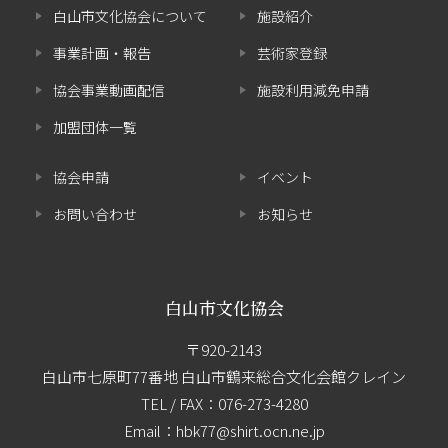
白山市文化協会について
施設紹介
事業計画・報告
芸術家登録
協会事業動画配信
施設利用減免申請
加盟団体一覧
協会申請
イベント
お問い合わせ
お知らせ
白山市文化協会
〒920-2143
白山市七原町77番地 白山市鶴来総合文化会館クレイン
TEL / FAX：
076-273-4280
Email：hbk77@shirt.ocn.ne.jp