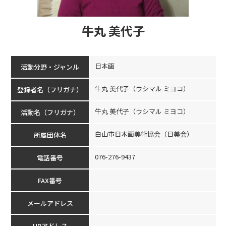
牛丸 美代子
日本画
活動分野・ジャンル
牛丸 美代子（ウシマル ミヨコ）
登録者名（フリガナ）
牛丸 美代子（ウシマル ミヨコ）
活動名（フリガナ）
白山市日本画美術協会（日美会）
所属団体名
076-276-9437
電話番号
FAX番号
メールアドレス
HPアドレス