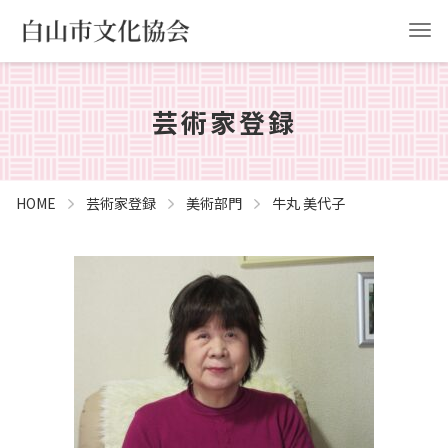
芸術家登録
HOME
白山市文化協会について
事業計画
協会申請
HOME
芸術家登録
美術部門
牛丸 美代子
お問い合わせ
YouTube