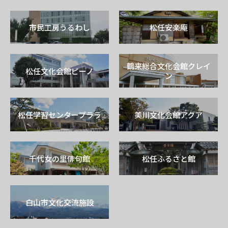
市民工房うるわし
松任安楽庵
鶴来総合文化会館クレイ
松任文化会館ピーノ
ン
松任学習センタープララ
美川文化会館アクア
千代女の里俳句館
松任ふるさと館
白山市文化交流施設