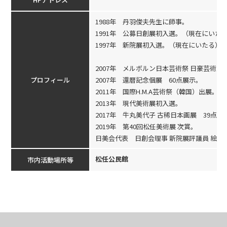
1988年 丹羽俊夫先生に師事。
1991年 公募日創展初入選。（現在にいた
1997年 新院展初入選。（現在にいたる）
2007年 メルボルン日本芸術祭 日豪芸術友
プロフィール
2007年 還暦記念個展 60点展示。
2011年 国際H.M.A芸術祭（韓国）出展。
2013年 現代美術展初入選。
2017年 牛丸美代子 古稀日本画展 39点。
2019年 第40回松任美術展 次賞。
日美会代表 日創会理事 新院展評議員 絵を
松任公民館
市内活動場所等