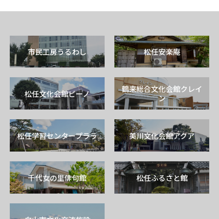
市民工房うるわし
松任安楽庵
鶴来総合文化会館クレイ
松任文化会館ピーノ
ン
松任学習センタープララ
美川文化会館アクア
千代女の里俳句館
松任ふるさと館