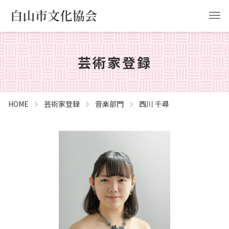
芸術家登録
HOME
白山市文化協会について
事業計画
協会申請
HOME
芸術家登録
音楽部門
西川 千尋
お問い合わせ
YouTube