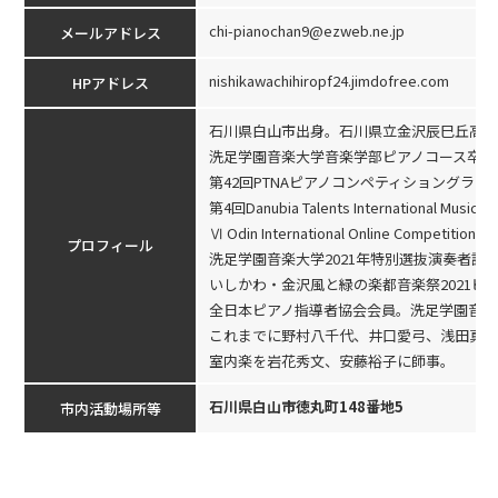
chi-pianochan9@ezweb.ne.jp
メールアドレス
nishikawachihiropf24.jimdofree.com
HPアドレス
石川県白山市出身。石川県立金沢辰巳丘高等
洗足学園音楽大学音楽学部ピアノコース卒業
第42回PTNAピアノコンペティショングラ
第4回Danubia Talents International Mu
Ⅵ Odin International Online Competition
プロフィール
洗足学園音楽大学2021年特別選抜演奏者認
いしかわ・金沢風と緑の楽都音楽祭2021ピ
全日本ピアノ指導者協会会員。洗足学園音楽
これまでに野村八千代、井口愛弓、浅田真弥
室内楽を岩花秀文、安藤裕子に師事。
石川県白山市徳丸町148番地5
市内活動場所等