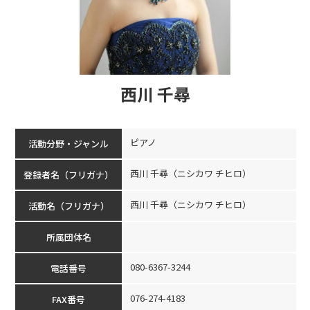
西川 千尋
ピアノ
活動分野・ジャンル
西川 千尋（ニシカワ チヒロ）
登録者名（フリガナ）
西川 千尋（ニシカワ チヒロ）
活動名（フリガナ）
所属団体名
080-6367-3244
電話番号
076-274-4183
FAX番号