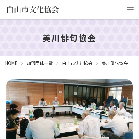
美川俳句協会
HOME
白山市文化協会について
事業計画
協会申請
HOME
加盟団体一覧
白山市俳句協会
美川俳句協会
お問い合わせ
YouTube