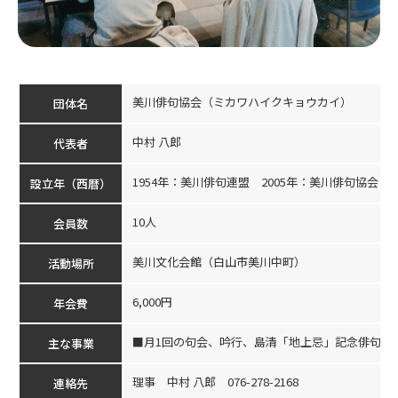
美川俳句協会（ミカワハイクキョウカイ）
団体名
中村 八郎
代表者
1954年：美川俳句連盟 2005年：美川俳句協会
設立年（西暦）
10人
会員数
美川文化会館（白山市美川中町）
活動場所
6,000円
年会費
■月1回の句会、吟行、島清「地上忌」記念俳句大
主な事業
理事 中村 八郎 076-278-2168
連絡先