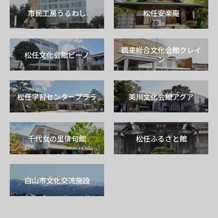
市民工房うるわし
松任安楽庵
鶴来総合文化会館クレイ
松任文化会館ピーノ
ン
松任学習センタープララ
美川文化会館アクア
千代女の里俳句館
松任ふるさと館
白山市文化交流施設