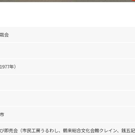
栽会
977年）
市
び即売会（市民工房うるわし、鶴来総合文化会館クレイン、銭五