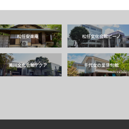
松任安楽庵
松任文化会館ピーノ
美川文化会館アクア
千代女の里俳句館