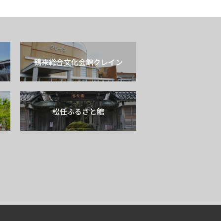
鶴来総合文化会館クレイン
松任ふるさと館