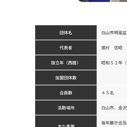
団体名
白山市明風盆
代表者
進村 信昭
設立年（西暦）
昭和５２年（1
加盟団体数
会員数
４５名
活動場所
白山市、金沢
毎年展示会及
主な事業